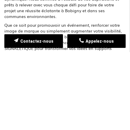
prêts à relever avec vous chaque défi pour faire de votre
projet une réussite éclatante à Bobigny et dans ses
communes environnantes.
Que ce soit pour promouvoir un événement, renforcer votre
image de marque ou simplement augmenter votre visibilité,
nos solutions d'impression de banderoles et de signalétique
Contactez-nous
Appelez-nous
s'adaptent à toutes vos exigences. Faites confiance à GTF
SIGNALÉTIQUE pour transformer vos idées en supports
visuels percutants et durables, et ainsi assurer le succès de
vos communications publicitaires dans un environnement en
perpétuelle évolution.